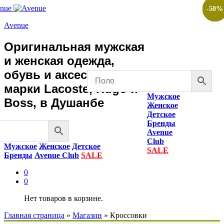
-
-
-
-
-
-
-
-
-
-
50
50
50
50
50
50
50
50
50
50
%
%
%
%
%
%
%
%
%
%
Avenue
Оригинальная мужская
и женская одежда,
обувь и аксессуары
марки Lacoste, Hugo и
Мужское
Boss, в Душанбе
Женское
Детское
Бренды
Avenue
Club
Мужское
Женское
Детское
SALE
Бренды
Avenue Club
SALE
0
0
Нет товаров в корзине.
Главная страница
»
Магазин
»
Кроссовки