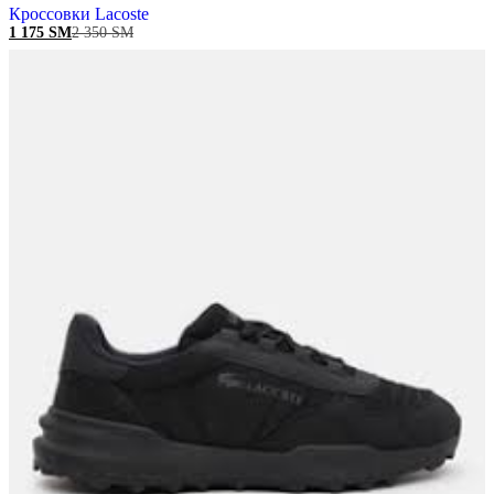
Кроссовки Lacoste
1 175
ЅМ
2 350
ЅМ