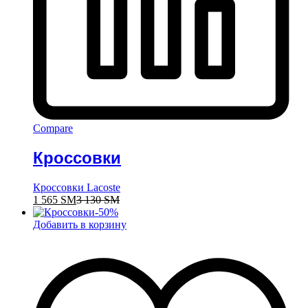
Compare
Кроссовки
Кроссовки Lacoste
1 565
ЅМ
3 130
ЅМ
-
50
%
Добавить в корзину