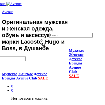
Avenue
Оригинальная мужская
и женская одежда,
обувь и аксессуары
Поло
×
марки Lacoste, Hugo и
Boss, в Душанбе
Мужское
Женское
Детское
Бренды
Avenue
Club
Мужское
Женское
Детское
SALE
Бренды
Avenue Club
SALE
0
0
Нет товаров в корзине.