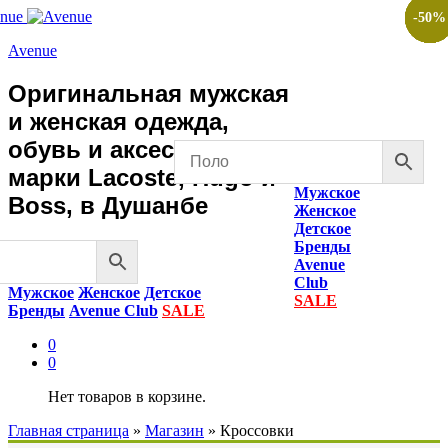
-
-
-
-
-
-
-
-
-
-
50
50
50
50
50
50
50
50
50
50
%
%
%
%
%
%
%
%
%
%
Avenue
Оригинальная мужская
и женская одежда,
обувь и аксессуары
марки Lacoste, Hugo и
Мужское
Boss, в Душанбе
Женское
Детское
Бренды
Avenue
Club
Мужское
Женское
Детское
SALE
Бренды
Avenue Club
SALE
0
0
Нет товаров в корзине.
Главная страница
»
Магазин
»
Кроссовки