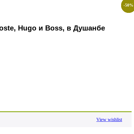
-
-
-
-
-
-
-
-
-
-
50
50
50
50
50
50
50
50
50
50
%
%
%
%
%
%
%
%
%
%
ste, Hugo и Boss, в Душанбе
View wishlist