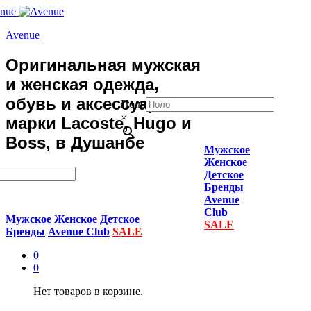
Avenue
Оригинальная мужская
и женская одежда,
обувь и аксессуары
Поло
×
марки Lacoste, Hugo и
Boss, в Душанбе
Мужское
Женское
Детское
Бренды
Avenue
Club
Мужское
Женское
Детское
SALE
Бренды
Avenue Club
SALE
0
0
Нет товаров в корзине.