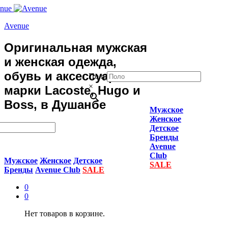
Avenue
Оригинальная мужская
и женская одежда,
обувь и аксессуары
Поло
×
марки Lacoste, Hugo и
Boss, в Душанбе
Мужское
Женское
Детское
Бренды
Avenue
Club
Мужское
Женское
Детское
SALE
Бренды
Avenue Club
SALE
0
0
Нет товаров в корзине.