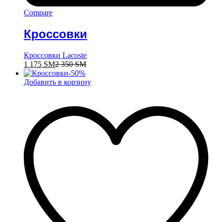
Compare
Кроссовки
Кроссовки Lacoste
1 175
ЅМ
2 350
ЅМ
-
50
%
Добавить в корзину