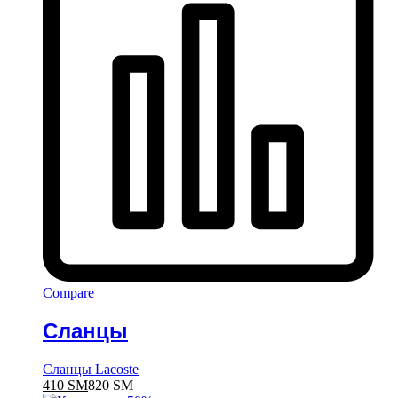
Compare
Сланцы
Сланцы Lacoste
410
ЅМ
820
ЅМ