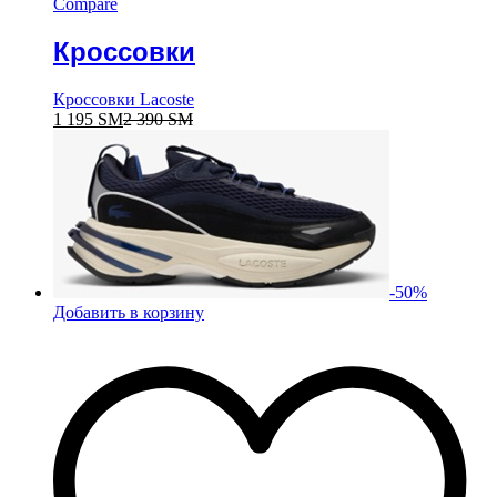
Compare
Кроссовки
Кроссовки Lacoste
1 195
ЅМ
2 390
ЅМ
-
50
%
Добавить в корзину