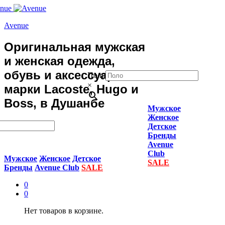
Avenue
Оригинальная мужская
и женская одежда,
обувь и аксессуары
Поло
×
марки Lacoste, Hugo и
Boss, в Душанбе
Мужское
Женское
Детское
Бренды
Avenue
Club
Мужское
Женское
Детское
SALE
Бренды
Avenue Club
SALE
0
0
Нет товаров в корзине.