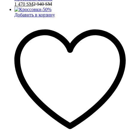
1 470
ЅМ
2 940
ЅМ
-
50
%
Добавить в корзину