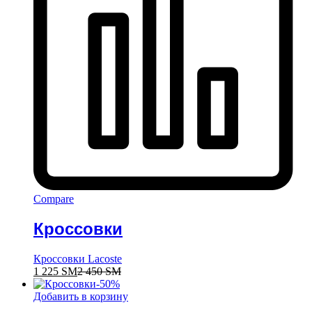
Compare
Кроссовки
Кроссовки Lacoste
1 225
ЅМ
2 450
ЅМ
-
50
%
Добавить в корзину