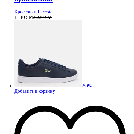
Кроссовки Lacoste
1 110
ЅМ
2 220
ЅМ
-
50
%
Добавить в корзину