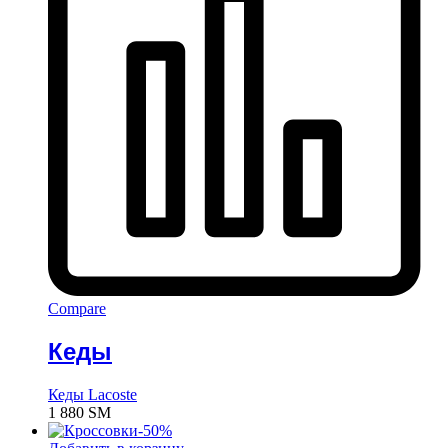
Compare
Кеды
Кеды Lacoste
1 880
ЅМ
-
50
%