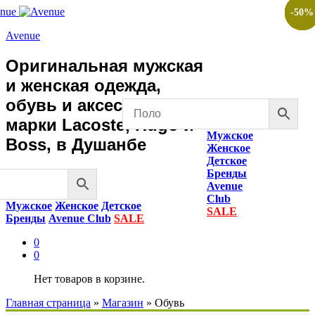
-
-
-
-
-
-
-
-
-
-
50
50
50
50
50
50
50
50
50
50
%
%
%
%
%
%
%
%
%
%
Avenue
Оригинальная мужская
и женская одежда,
обувь и аксессуары
марки Lacoste, Hugo и
Мужское
Boss, в Душанбе
Женское
Детское
Бренды
Avenue
Club
Мужское
Женское
Детское
SALE
Бренды
Avenue Club
SALE
0
0
Нет товаров в корзине.
Главная страница
»
Магазин
»
Обувь