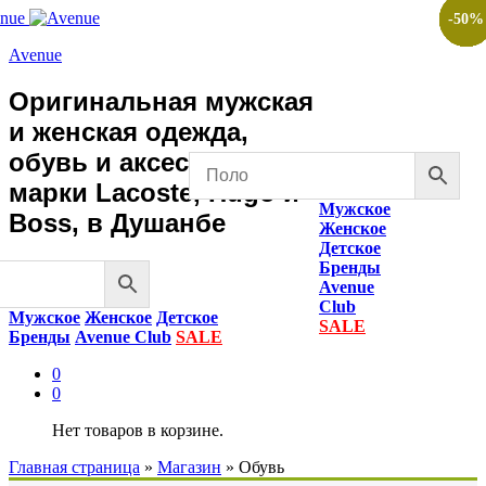
-
-
-
-
-
-
-
-
-
-
50
50
50
50
50
50
50
50
50
50
%
%
%
%
%
%
%
%
%
%
Avenue
Оригинальная мужская
и женская одежда,
обувь и аксессуары
марки Lacoste, Hugo и
Мужское
Boss, в Душанбе
Женское
Детское
Бренды
Avenue
Club
Мужское
Женское
Детское
SALE
Бренды
Avenue Club
SALE
0
0
Нет товаров в корзине.
Главная страница
»
Магазин
»
Обувь