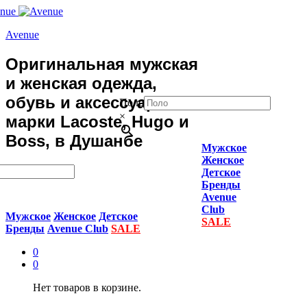
Avenue
Оригинальная мужская
и женская одежда,
обувь и аксессуары
Поло
×
марки Lacoste, Hugo и
Boss, в Душанбе
Мужское
Женское
Детское
Бренды
Avenue
Club
Мужское
Женское
Детское
SALE
Бренды
Avenue Club
SALE
0
0
Нет товаров в корзине.