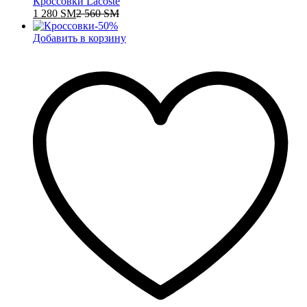
Кроссовки Lacoste
1 280
ЅМ
2 560
ЅМ
-
50
%
Добавить в корзину