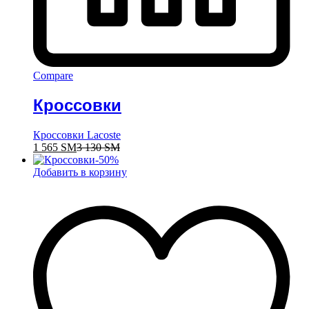
Compare
Кроссовки
Кроссовки Lacoste
1 565
ЅМ
3 130
ЅМ
-
50
%
Добавить в корзину