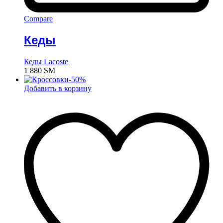
Compare
Кеды
Кеды Lacoste
1 880
ЅМ
-
50
%
Добавить в корзину