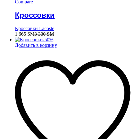
Compare
Кроссовки
Кроссовки Lacoste
1 665
ЅМ
3 330
ЅМ
-
50
%
Добавить в корзину