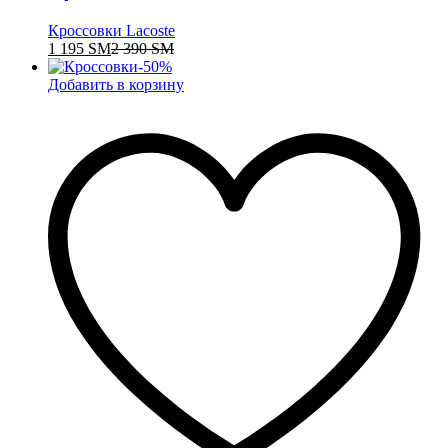
Кроссовки Lacoste
1 195
ЅМ
2 390
ЅМ
-
50
%
Добавить в корзину