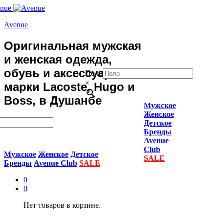
Avenue
Оригинальная мужская
и женская одежда,
обувь и аксессуары
Поло
×
марки Lacoste, Hugo и
Boss, в Душанбе
Мужское
Женское
Детское
Бренды
Avenue
Club
Мужское
Женское
Детское
SALE
Бренды
Avenue Club
SALE
0
0
Нет товаров в корзине.