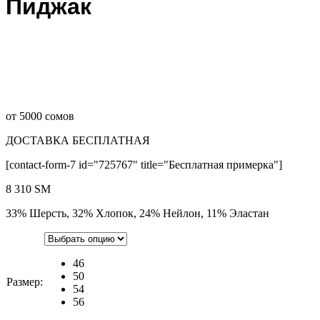
Пиджак
от 5000 сомов
ДОСТАВКА БЕСПЛАТНАЯ
[contact-form-7 id="725767" title="Бесплатная примерка"]
8 310
ЅМ
33% Шерсть, 32% Хлопок, 24% Нейлон, 11% Эластан
46
50
Размер:
54
56