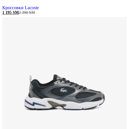
Кроссовки Lacoste
1 195
ЅМ
2 390
ЅМ