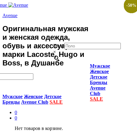
-
-
-
-
-
-
-
-
-
-
50
50
50
50
50
50
50
50
50
50
%
%
%
%
%
%
%
%
%
%
Avenue
Оригинальная мужская
и женская одежда,
обувь и аксессуары
Поло
×
марки Lacoste, Hugo и
Boss, в Душанбе
Мужское
Женское
Детское
Бренды
Avenue
Club
Мужское
Женское
Детское
SALE
Бренды
Avenue Club
SALE
0
0
Нет товаров в корзине.