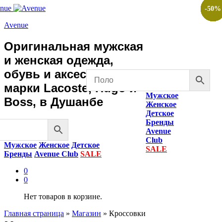
-
-
-
-
-
-
-
-
-
50
50
50
50
50
50
50
50
50
%
%
%
%
%
%
%
%
%
Avenue
Оригинальная мужская
и женская одежда,
обувь и аксессуары
марки Lacoste, Hugo и
Мужское
Boss, в Душанбе
Женское
Детское
Бренды
Avenue
Club
Мужское
Женское
Детское
SALE
Бренды
Avenue Club
SALE
0
0
Нет товаров в корзине.
Главная страница
»
Магазин
»
Кроссовки