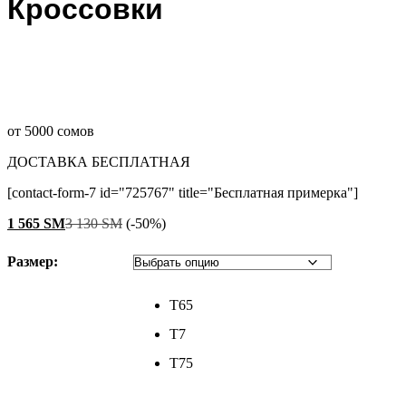
Кроссовки
от 5000 сомов
ДОСТАВКА БЕСПЛАТНАЯ
[contact-form-7 id="725767" title="Бесплатная примерка"]
1 565
ЅМ
3 130
ЅМ
(-50%)
Размер:
T65
T7
T75