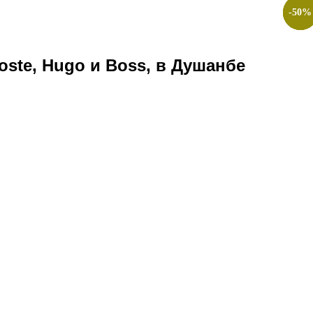
-
-
-
-
50
50
50
50
%
%
%
%
ste, Hugo и Boss, в Душанбе