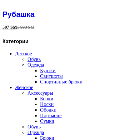
Рубашка
597
ЅМ
1 990
ЅМ
Категории
Детское
Обувь
Одежда
Куртки
Свитшоты
Спортивные брюки
Женское
Аксессуары
Кепки
Носки
Ободки
Портмоне
Сумки
Обувь
Одежда
Брюки