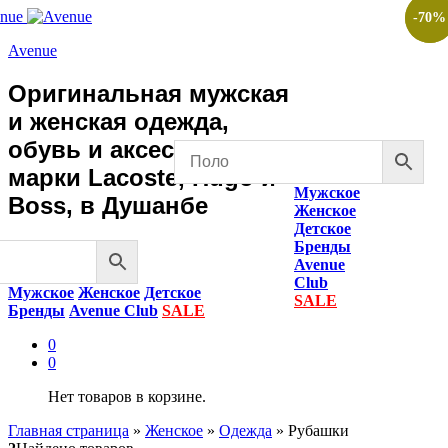
-
-
70
70
%
%
Avenue
Оригинальная мужская
и женская одежда,
обувь и аксессуары
марки Lacoste, Hugo и
Мужское
Boss, в Душанбе
Женское
Детское
Бренды
Avenue
Club
Мужское
Женское
Детское
SALE
Бренды
Avenue Club
SALE
0
0
Нет товаров в корзине.
Главная страница
»
Женское
»
Одежда
»
Рубашки