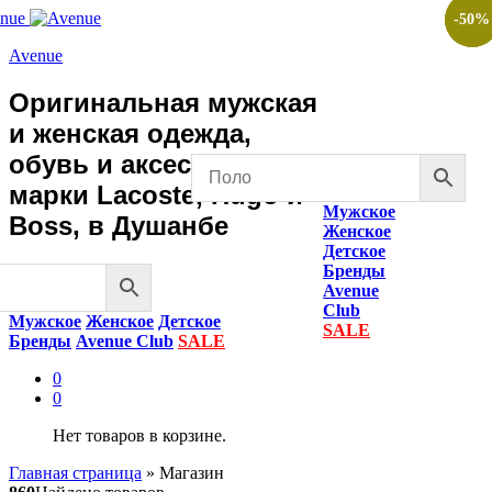
-
-
50
50
%
%
Avenue
Оригинальная мужская
и женская одежда,
обувь и аксессуары
марки Lacoste, Hugo и
Мужское
Boss, в Душанбе
Женское
Детское
Бренды
Avenue
Club
Мужское
Женское
Детское
SALE
Бренды
Avenue Club
SALE
0
0
Нет товаров в корзине.
Главная страница
»
Магазин