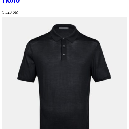
Поло
9 320
ЅМ