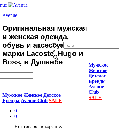
Avenue
Оригинальная мужская
и женская одежда,
обувь и аксессуары
Поло
×
марки Lacoste, Hugo и
Boss, в Душанбе
Мужское
Женское
Детское
Бренды
Avenue
Club
Мужское
Женское
Детское
SALE
Бренды
Avenue Club
SALE
0
0
Нет товаров в корзине.