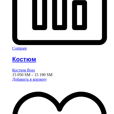
Compare
Костюм
Костюм Boss
Диапазон
15 050
ЅМ
–
15 190
ЅМ
цен:
Добавить в корзину
15
050 ЅМ
–
15
190 ЅМ