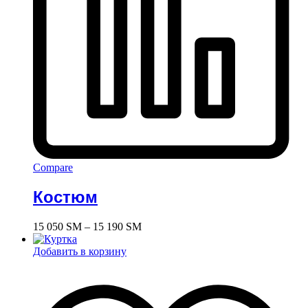
Compare
Костюм
Диапазон
15 050
ЅМ
–
15 190
ЅМ
цен:
15
Добавить в корзину
050 ЅМ
–
15
190 ЅМ