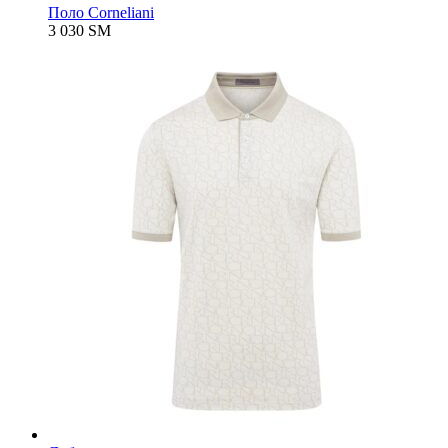
Поло Corneliani
3 030
ЅМ