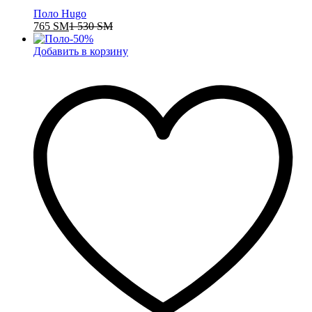
Поло Hugo
765
ЅМ
1 530
ЅМ
-
50
%
Добавить в корзину