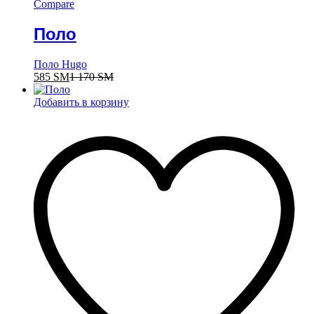
Compare
Поло
Поло Hugo
585
ЅМ
1 170
ЅМ
Добавить в корзину