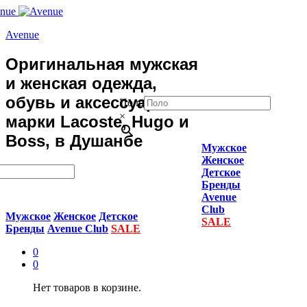
Avenue
Оригинальная мужская
и женская одежда,
обувь и аксессуары
Поло
×
марки Lacoste, Hugo и
Boss, в Душанбе
Мужское
Женское
Детское
Бренды
Avenue
Club
Мужское
Женское
Детское
SALE
Бренды
Avenue Club
SALE
0
0
Нет товаров в корзине.