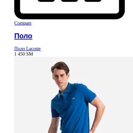
Compare
Поло
Поло Lacoste
1 450
ЅМ