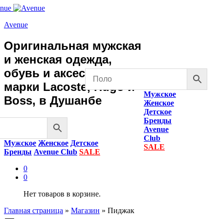
Avenue
Оригинальная мужская
и женская одежда,
обувь и аксессуары
марки Lacoste, Hugo и
Мужское
Boss, в Душанбе
Женское
Детское
Бренды
Avenue
Club
Мужское
Женское
Детское
SALE
Бренды
Avenue Club
SALE
0
0
Нет товаров в корзине.
Главная страница
»
Магазин
»
Пиджак