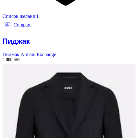
Список желаний
Compare
Пиджак
Пиджак Armani Exchange
4 800
ЅМ