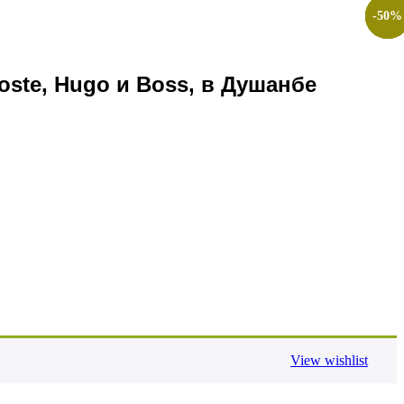
-
-
-
-
-
-
50
50
50
50
50
50
%
%
%
%
%
%
ste, Hugo и Boss, в Душанбе
View wishlist