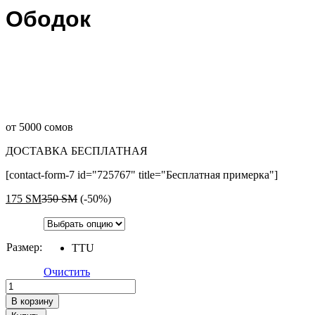
Ободок
от 5000 сомов
ДОСТАВКА БЕСПЛАТНАЯ
[contact-form-7 id="725767" title="Бесплатная примерка"]
175
ЅМ
350
ЅМ
(-50%)
Размер:
TTU
Очистить
Ободок
quantity
В корзину