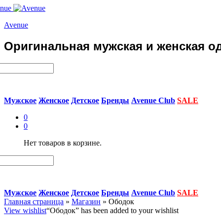
Avenue
Оригинальная мужская и женская од
Мужское
Женское
Детское
Бренды
Avenue Club
SALE
0
0
Нет товаров в корзине.
Мужское
Женское
Детское
Бренды
Avenue Club
SALE
Главная страница
»
Магазин
»
Ободок
View wishlist
“Ободок” has been added to your wishlist