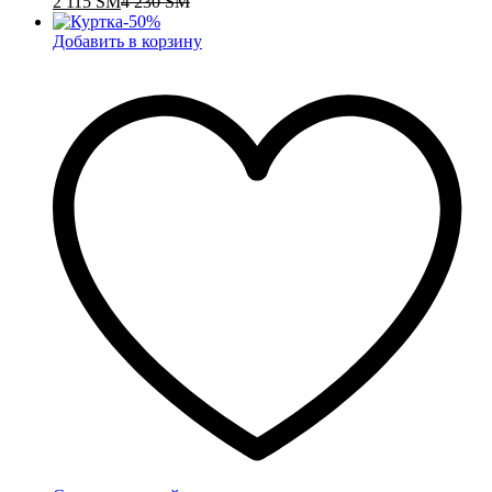
2 115
ЅМ
4 230
ЅМ
-
50
%
Добавить в корзину