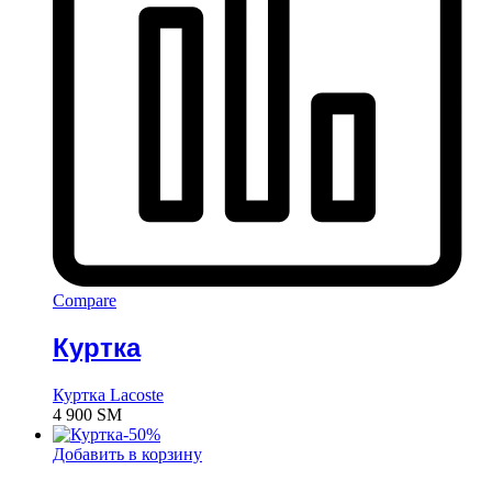
Compare
Куртка
Куртка Lacoste
4 900
ЅМ
-
50
%
Добавить в корзину