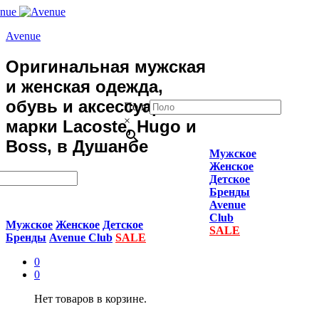
Avenue
Оригинальная мужская
и женская одежда,
обувь и аксессуары
Поло
×
марки Lacoste, Hugo и
Boss, в Душанбе
Мужское
Женское
Детское
Бренды
Avenue
Club
Мужское
Женское
Детское
SALE
Бренды
Avenue Club
SALE
0
0
Нет товаров в корзине.