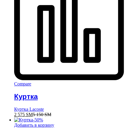
Compare
Куртка
Куртка Lacoste
2 575
ЅМ
5 150
ЅМ
-
50
%
Добавить в корзину