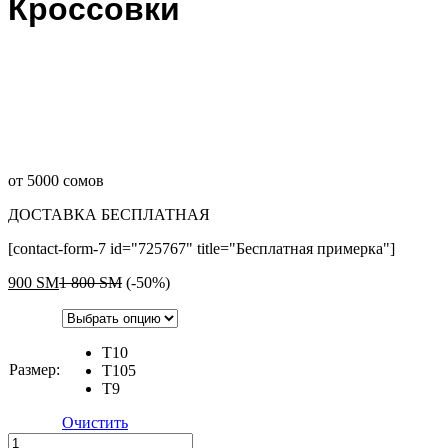
Кроссовки
от 5000 сомов
ДОСТАВКА БЕСПЛАТНАЯ
[contact-form-7 id="725767" title="Бесплатная примерка"]
900
ЅМ
1 800
ЅМ
(-50%)
T10
Размер:
T105
T9
Очистить
Кроссовки