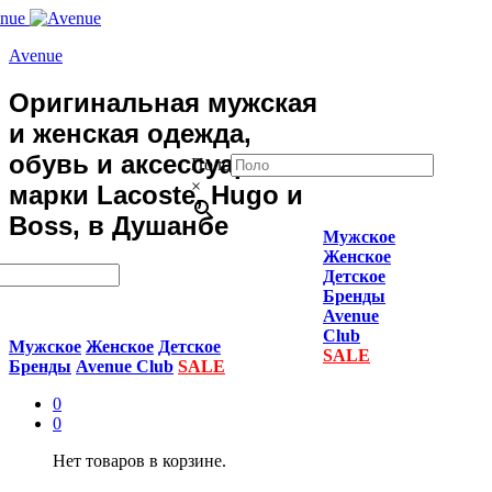
Avenue
Оригинальная мужская
и женская одежда,
обувь и аксессуары
Поло
×
марки Lacoste, Hugo и
Boss, в Душанбе
Мужское
Женское
Детское
Бренды
Avenue
Club
Мужское
Женское
Детское
SALE
Бренды
Avenue Club
SALE
0
0
Нет товаров в корзине.