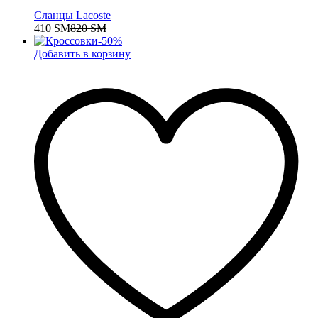
Сланцы Lacoste
410
ЅМ
820
ЅМ
-
50
%
Добавить в корзину