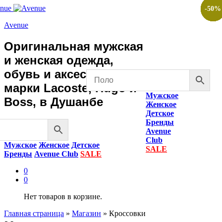
-
-
-
-
-
-
-
-
-
-
50
50
50
50
50
50
50
50
50
50
%
%
%
%
%
%
%
%
%
%
Avenue
Оригинальная мужская
и женская одежда,
обувь и аксессуары
марки Lacoste, Hugo и
Мужское
Boss, в Душанбе
Женское
Детское
Бренды
Avenue
Club
Мужское
Женское
Детское
SALE
Бренды
Avenue Club
SALE
0
0
Нет товаров в корзине.
Главная страница
»
Магазин
»
Кроссовки