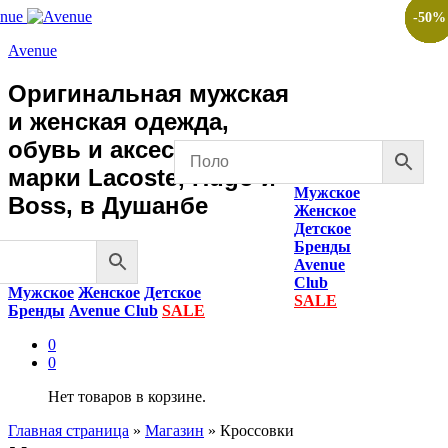
-
-
-
-
-
-
-
-
-
-
50
50
50
50
50
50
50
50
50
50
%
%
%
%
%
%
%
%
%
%
Avenue
Оригинальная мужская
и женская одежда,
обувь и аксессуары
марки Lacoste, Hugo и
Мужское
Boss, в Душанбе
Женское
Детское
Бренды
Avenue
Club
Мужское
Женское
Детское
SALE
Бренды
Avenue Club
SALE
0
0
Нет товаров в корзине.
Главная страница
»
Магазин
»
Кроссовки