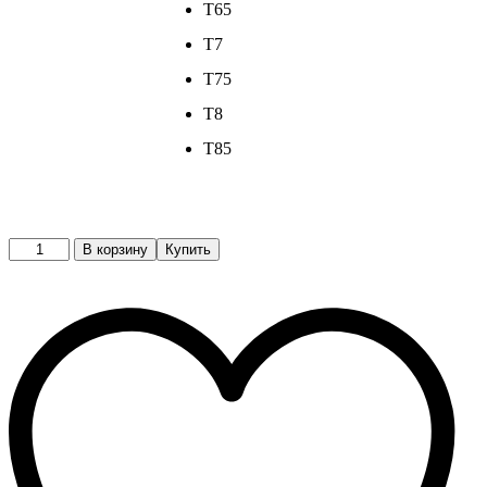
T65
T7
T75
T8
T85
Кроссовки
В корзину
Купить
quantity