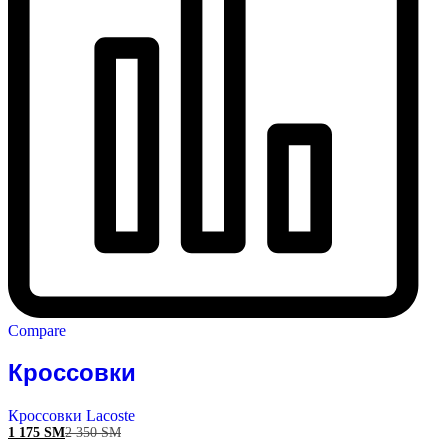
Compare
Кроссовки
Кроссовки Lacoste
1 175
ЅМ
2 350
ЅМ