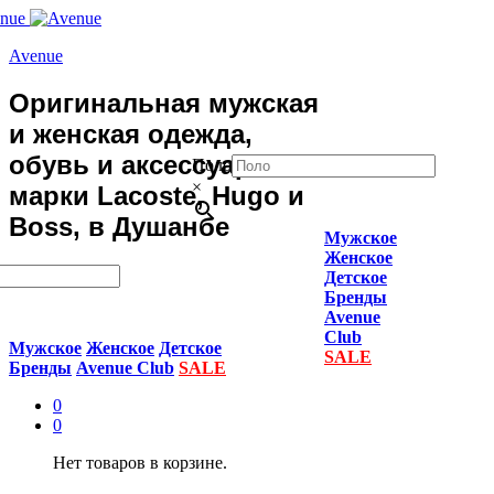
Avenue
Оригинальная мужская
и женская одежда,
обувь и аксессуары
Поло
×
марки Lacoste, Hugo и
Boss, в Душанбе
Мужское
Женское
Детское
Бренды
Avenue
Club
Мужское
Женское
Детское
SALE
Бренды
Avenue Club
SALE
0
0
Нет товаров в корзине.