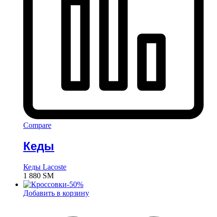
Compare
Кеды
Кеды Lacoste
1 880
ЅМ
-
50
%
Добавить в корзину