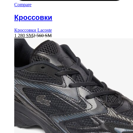
Compare
Кроссовки
Кроссовки Lacoste
1 280
ЅМ
2 560
ЅМ