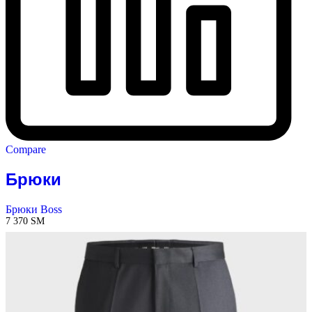
Compare
Брюки
Брюки Boss
7 370
ЅМ