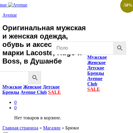
-
50
%
Avenue
Оригинальная мужская
и женская одежда,
обувь и аксессуары
марки Lacoste, Hugo и
Мужское
Boss, в Душанбе
Женское
Детское
Бренды
Avenue
Club
Мужское
Женское
Детское
SALE
Бренды
Avenue Club
SALE
0
0
Нет товаров в корзине.
Главная страница
»
Магазин
»
Брюки