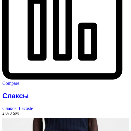
Compare
Слаксы
Слаксы Lacoste
2 070
ЅМ