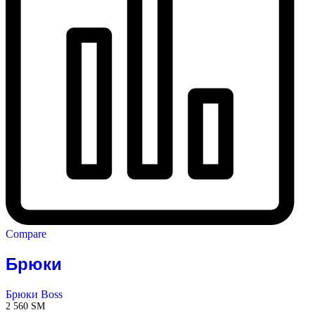
Compare
Брюки
Брюки Boss
2 560
ЅМ