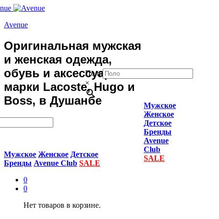
Avenue
Оригинальная мужская
и женская одежда,
обувь и аксессуары
Поло
×
марки Lacoste, Hugo и
Boss, в Душанбе
Мужское
Женское
Детское
Бренды
Avenue
Club
Мужское
Женское
Детское
SALE
Бренды
Avenue Club
SALE
0
0
Нет товаров в корзине.