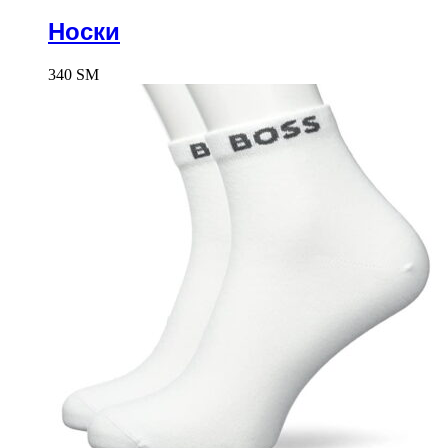
Носки
340
ЅМ