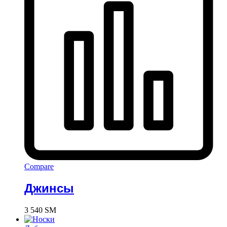
Compare
Джинсы
3 540
ЅМ