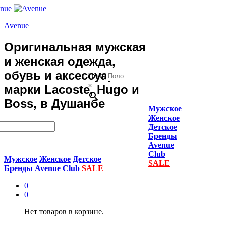
Avenue
Оригинальная мужская
и женская одежда,
обувь и аксессуары
Поло
×
марки Lacoste, Hugo и
Boss, в Душанбе
Мужское
Женское
Детское
Бренды
Avenue
Club
Мужское
Женское
Детское
SALE
Бренды
Avenue Club
SALE
0
0
Нет товаров в корзине.