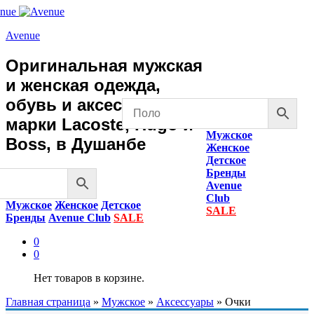
Avenue
Оригинальная мужская
и женская одежда,
обувь и аксессуары
марки Lacoste, Hugo и
Мужское
Boss, в Душанбе
Женское
Детское
Бренды
Avenue
Club
Мужское
Женское
Детское
SALE
Бренды
Avenue Club
SALE
0
0
Нет товаров в корзине.
Главная страница
»
Мужское
»
Аксессуары
»
Очки