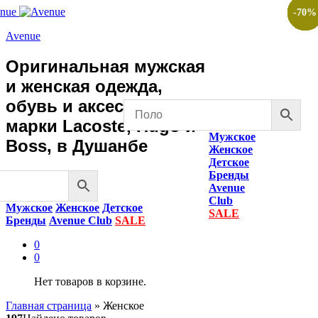
-
-
-
-
-
-
-
-
-
-
-
-
-
-
-
50
50
70
50
50
50
50
50
50
50
50
50
50
50
70
%
%
%
%
%
%
%
%
%
%
%
%
%
%
%
Avenue
Оригинальная мужская
и женская одежда,
обувь и аксессуары
марки Lacoste, Hugo и
Мужское
Boss, в Душанбе
Женское
Детское
Бренды
Avenue
Club
Мужское
Женское
Детское
SALE
Бренды
Avenue Club
SALE
0
0
Нет товаров в корзине.
Главная страница
»
Женское