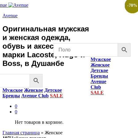
-
-
-
-
-
-
-
-
-
-
-
-
-
-
-
50
50
70
50
50
50
50
50
50
50
50
50
50
50
70
%
%
%
%
%
%
%
%
%
%
%
%
%
%
%
Avenue
Оригинальная мужская
и женская одежда,
обувь и аксессуары
марки Lacoste, Hugo и
Мужское
Boss, в Душанбе
Женское
Детское
Бренды
Avenue
Club
Мужское
Женское
Детское
SALE
Бренды
Avenue Club
SALE
0
0
Нет товаров в корзине.
Главная страница
»
Женское