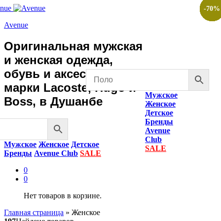
-
-
-
-
-
-
-
-
-
-
-
-
-
-
-
50
50
70
50
50
50
50
50
50
50
50
50
50
50
70
%
%
%
%
%
%
%
%
%
%
%
%
%
%
%
Avenue
Оригинальная мужская
и женская одежда,
обувь и аксессуары
марки Lacoste, Hugo и
Мужское
Boss, в Душанбе
Женское
Детское
Бренды
Avenue
Club
Мужское
Женское
Детское
SALE
Бренды
Avenue Club
SALE
0
0
Нет товаров в корзине.
Главная страница
»
Женское