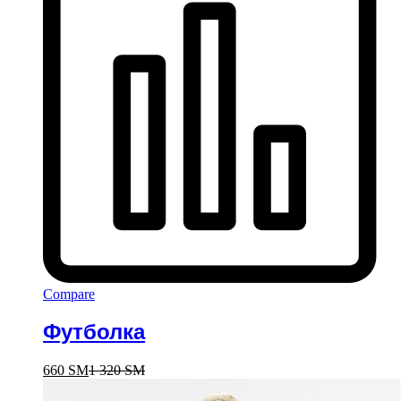
Compare
Футболка
660
ЅМ
1 320
ЅМ