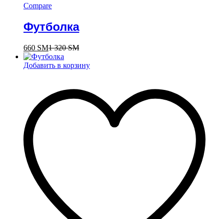
Compare
Футболка
660
ЅМ
1 320
ЅМ
Добавить в корзину