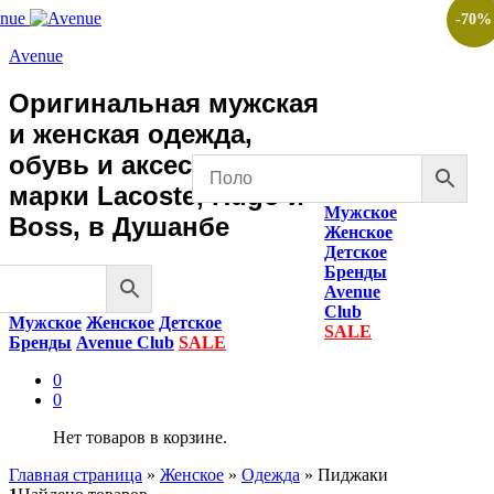
-
70
%
Avenue
Оригинальная мужская
и женская одежда,
обувь и аксессуары
марки Lacoste, Hugo и
Мужское
Boss, в Душанбе
Женское
Детское
Бренды
Avenue
Club
Мужское
Женское
Детское
SALE
Бренды
Avenue Club
SALE
0
0
Нет товаров в корзине.
Главная страница
»
Женское
»
Одежда
»
Пиджаки