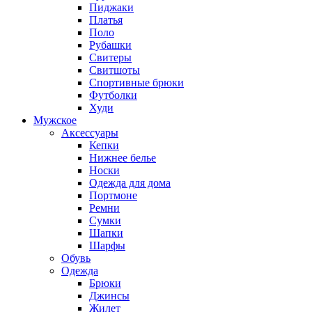
Пиджаки
Платья
Поло
Рубашки
Свитеры
Свитшоты
Спортивные брюки
Футболки
Худи
Мужское
Аксессуары
Кепки
Нижнее белье
Носки
Одежда для дома
Портмоне
Ремни
Сумки
Шапки
Шарфы
Обувь
Одежда
Брюки
Джинсы
Жилет