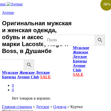
-
50
%
Avenue
Оригинальная мужская
и женская одежда,
обувь и аксессуары
марки Lacoste, Hugo и
Мужское
Boss, в Душанбе
Женское
Детское
Бренды
Avenue
Club
Мужское
Женское
Детское
SALE
Бренды
Avenue Club
SALE
0
0
Нет товаров в корзине.
Главная страница
»
Детское
»
Одежда
»
Куртки